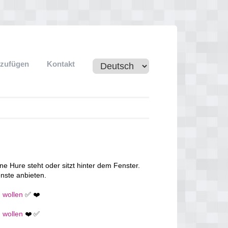
nzufügen
Kontakt
ne Hure steht oder sitzt hinter dem Fenster.
nste anbieten.
n wollen
✅ ❤️
n wollen
❤️ ✅