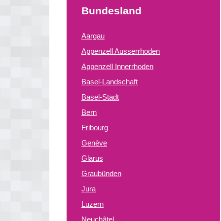
Bundesland
Aargau
Appenzell Ausserrhoden
Appenzell Innerrhoden
Basel-Landschaft
Basel-Stadt
Bern
Fribourg
Genève
Glarus
Graubünden
Jura
Luzern
Neuchâtel