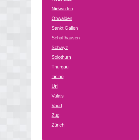
Nidwalden
Obwalden
Sankt Gallen
Schaffhausen
Schwyz
Solothurn
Thurgau
Ticino
Uri
Valais
Vaud
Zug
Zürich