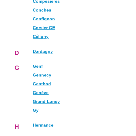
Compesières
Conches
Confignon
Corsier GE
Céligny
Dardagny
D
Genf
G
Gennecy
Genthod
Genève
Grand-Lancy
Gy
Hermance
H