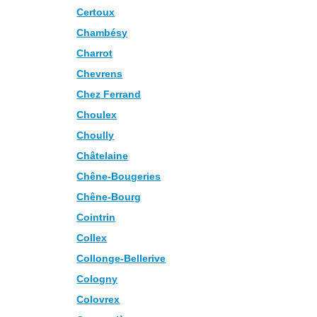
Certoux
Chambésy
Charrot
Chevrens
Chez Ferrand
Choulex
Choully
Châtelaine
Chêne-Bougeries
Chêne-Bourg
Cointrin
Collex
Collonge-Bellerive
Cologny
Colovrex