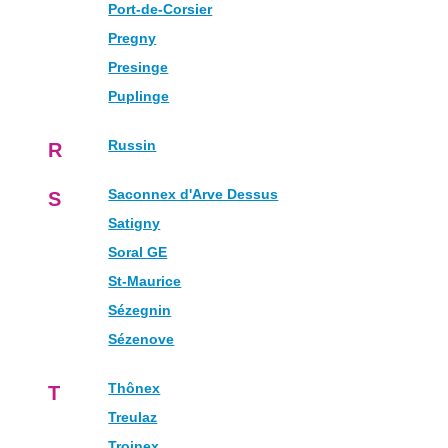
Port-de-Corsier
Pregny
Presinge
Puplinge
Russin
R
Saconnex d'Arve Dessus
S
Satigny
Soral GE
St-Maurice
Sézegnin
Sézenove
Thônex
T
Treulaz
Troinex