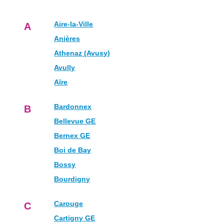
Aire-la-Ville
A
Anières
Athenaz (Avusy)
Avully
Aïre
Bardonnex
B
Bellevue GE
Bernex GE
Boi de Bay
Bossy
Bourdigny
Carouge
C
Cartigny GE