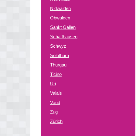
Nidwalden
Obwalden
Sankt Gallen
Schaffhausen
Schwyz
Solothurn
Thurgau
Ticino
Uri
Valais
Vaud
Zug
Zürich