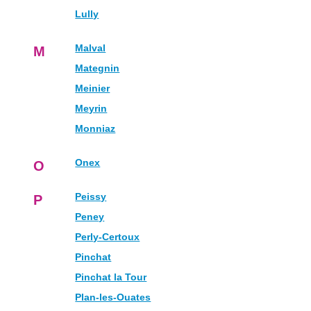
Lully
Malval
M
Mategnin
Meinier
Meyrin
Monniaz
Onex
O
Peissy
P
Peney
Perly-Certoux
Pinchat
Pinchat la Tour
Plan-les-Ouates