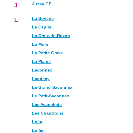
Jussy GE
J
La Boverie
L
La Capite
La Croix-de-Rozon
La Mure
La Petite Grave
La Plaine
Laconnex
Landecy
Le Grand-Saconnex
Le Petit-Saconnex
Les Avanchets
Les Charrotons
Loëx
Lullier