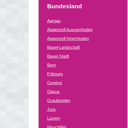
Bundesland
Aargau
Appenzell Ausserrhoden
Appenzell Innerrhoden
Basel-Landschaft
Basel-Stadt
Bern
Fribourg
Genève
Glarus
Graubünden
Jura
Luzern
Neuchâtel