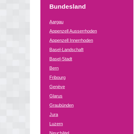
Bundesland
Aargau
Appenzell Ausserrhoden
Appenzell Innerrhoden
Basel-Landschaft
Basel-Stadt
Bern
Fribourg
Genève
Glarus
Graubünden
Jura
Luzern
Neuchâtel