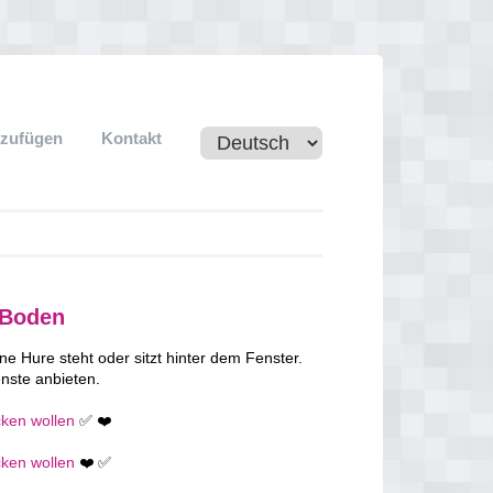
nzufügen
Kontakt
 Boden
ne Hure steht oder sitzt hinter dem Fenster.
nste anbieten.
cken wollen
✅ ❤️
cken wollen
❤️ ✅