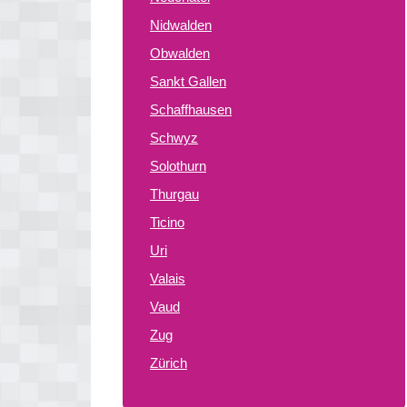
Nidwalden
Obwalden
Sankt Gallen
Schaffhausen
Schwyz
Solothurn
Thurgau
Ticino
Uri
Valais
Vaud
Zug
Zürich