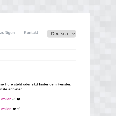
nzufügen
Kontakt
ne Hure steht oder sitzt hinter dem Fenster.
nste anbieten.
n wollen
✅ ❤️
n wollen
❤️ ✅