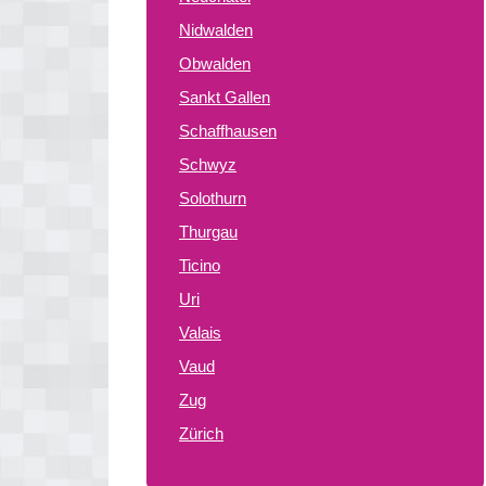
Nidwalden
Obwalden
Sankt Gallen
Schaffhausen
Schwyz
Solothurn
Thurgau
Ticino
Uri
Valais
Vaud
Zug
Zürich