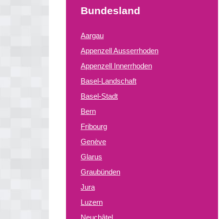
Bundesland
Aargau
Appenzell Ausserrhoden
Appenzell Innerrhoden
Basel-Landschaft
Basel-Stadt
Bern
Fribourg
Genève
Glarus
Graubünden
Jura
Luzern
Neuchâtel