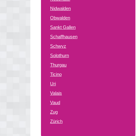
Nidwalden
Obwalden
Sankt Gallen
Schaffhausen
Schwyz
Solothurn
Thurgau
Ticino
Uri
Valais
Vaud
Zug
Zürich