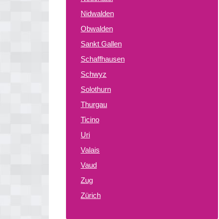
Nidwalden
Obwalden
Sankt Gallen
Schaffhausen
Schwyz
Solothurn
Thurgau
Ticino
Uri
Valais
Vaud
Zug
Zürich