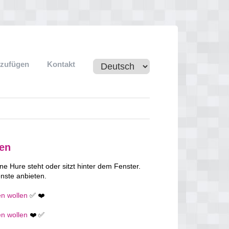
nzufügen
Kontakt
fen
ne Hure steht oder sitzt hinter dem Fenster.
nste anbieten.
en wollen
✅ ❤️
en wollen
❤️ ✅