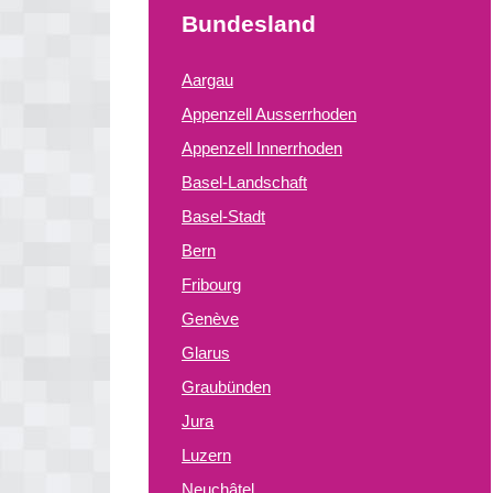
Bundesland
Aargau
Appenzell Ausserrhoden
Appenzell Innerrhoden
Basel-Landschaft
Basel-Stadt
Bern
Fribourg
Genève
Glarus
Graubünden
Jura
Luzern
Neuchâtel