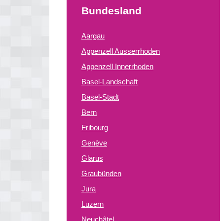
Bundesland
Aargau
Appenzell Ausserrhoden
Appenzell Innerrhoden
Basel-Landschaft
Basel-Stadt
Bern
Fribourg
Genève
Glarus
Graubünden
Jura
Luzern
Neuchâtel