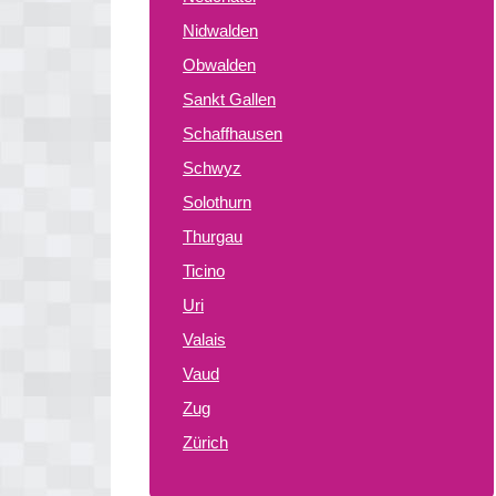
Nidwalden
Obwalden
Sankt Gallen
Schaffhausen
Schwyz
Solothurn
Thurgau
Ticino
Uri
Valais
Vaud
Zug
Zürich